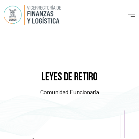
O
p
e
n
M
e
n
u
Leyes de Retiro
Comunidad Funcionaria