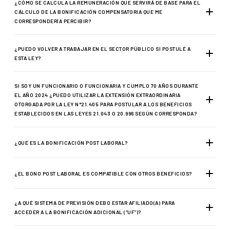
¿CÓMO SE CALCULA LA REMUNERACIÓN QUE SERVIRÁ DE BASE PARA EL
CÁLCULO DE LA BONIFICACIÓN COMPENSATORIA QUE ME
CORRESPONDERÍA PERCIBIR?
¿PUEDO VOLVER A TRABAJAR EN EL SECTOR PÚBLICO SI POSTULÉ A
ESTA LEY?
SI SOY UN FUNCIONARIO O FUNCIONARIA Y CUMPLO 70 AÑOS DURANTE
EL AÑO 2024 ¿PUEDO UTILIZAR LA EXTENSIÓN EXTRAORDINARIA
OTORGADA POR LA LEY N°21.405 PARA POSTULAR A LOS BENEFICIOS
ESTABLECIDOS EN LAS LEYES 21.043 O 20.996 SEGÚN CORRESPONDA?
¿QUÉ ES LA BONIFICACIÓN POST LABORAL?
¿EL BONO POST LABORAL ES COMPATIBLE CON OTROS BENEFICIOS?
¿A QUÉ SISTEMA DE PREVISIÓN DEBO ESTAR AFILIADO(A) PARA
ACCEDER A LA BONIFICACIÓN ADICIONAL (“UF”)?