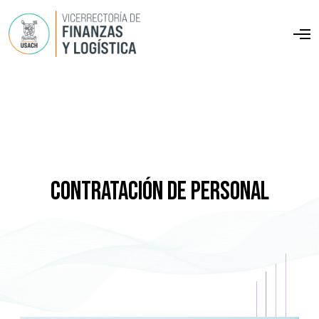
O
p
e
n
M
e
n
u
Contratación de Personal